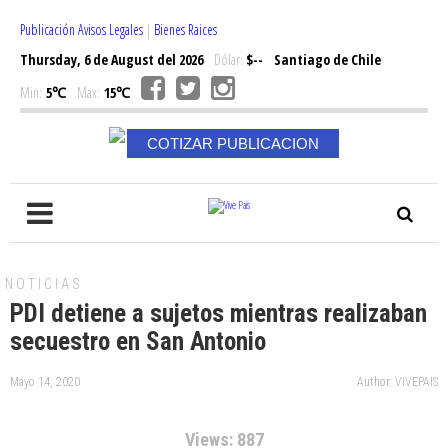
Publicación Avisos Legales
|
Bienes Raices
Thursday, 6 de August del 2026
Dólar:
$--
Santiago de Chile
Min:
5℃
Max:
15℃
COTIZAR PUBLICACION
NOTICIAS
PDI detiene a sujetos mientras realizaban
secuestro en San Antonio
Mayo 14, 2020
Author: VIVEPAIS
Views: 887