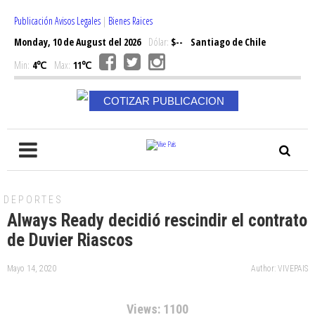
Publicación Avisos Legales
|
Bienes Raices
Monday, 10 de August del 2026
Dólar:
$--
Santiago de Chile
Min:
4℃
Max:
11℃
COTIZAR PUBLICACION
DEPORTES
Always Ready decidió rescindir el contrato
de Duvier Riascos
Mayo 14, 2020
Author: VIVEPAIS
Views: 1100