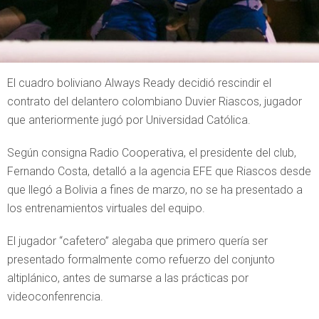
El cuadro boliviano Always Ready decidió rescindir el
contrato del delantero colombiano Duvier Riascos, jugador
que anteriormente jugó por Universidad Católica.
Según consigna Radio Cooperativa, el presidente del club,
Fernando Costa, detalló a la agencia EFE que Riascos desde
que llegó a Bolivia a fines de marzo, no se ha presentado a
los entrenamientos virtuales del equipo.
El jugador “cafetero” alegaba que primero quería ser
presentado formalmente como refuerzo del conjunto
altiplánico, antes de sumarse a las prácticas por
videoconfenrencia.