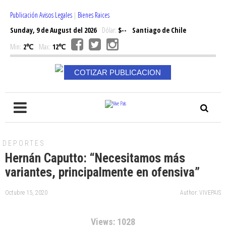
Publicación Avisos Legales
|
Bienes Raices
Sunday, 9 de August del 2026
Dólar:
$--
Santiago de Chile
Min:
2℃
Max:
12℃
COTIZAR PUBLICACION
DEPORTES
Hernán Caputto: “Necesitamos más
variantes, principalmente en ofensiva”
Octubre 15, 2020
Author: VIVEPAIS
Views: 1028