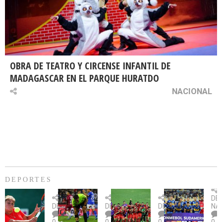
OBRA DE TEATRO Y CIRCENSE INFANTIL DE
MADAGASCAR EN EL PARQUE HURATDO
NACIONAL
DEPORTES
Billie
U.
Copa
Eve
DE
Jean
Católica
Sudamericana:
tie
DEPORTES
DEPORTES
DEPORTES
NA
King
fue
U.
un