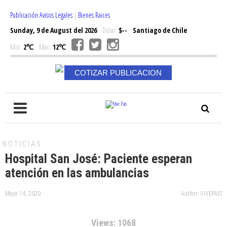
Publicación Avisos Legales
|
Bienes Raices
Sunday, 9 de August del 2026
Dólar:
$--
Santiago de Chile
Min:
2℃
Max:
12℃
COTIZAR PUBLICACION
NOTICIAS
Hospital San José: Paciente esperan
atención en las ambulancias
Mayo 14, 2020
Author: VIVEPAIS
Views: 1068