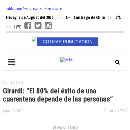
Publicación Avisos Legales
|
Bienes Raices
Friday, 7 de August del 2026
Dólar:
$--
Santiago de Chile
Min:
5℃
Max:
12℃
COTIZAR PUBLICACION
NOTICIAS
Girardi: “El 80% del éxito de una
cuarentena depende de las personas”
Mayo 13, 2020
Author: VIVEPAIS
Views: 1062