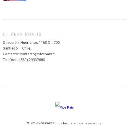
CIRCENSE
INFANTIL
DE
MADAGASCAR
EN
EL
QUIÉNES SOMOS
PARQUE
HURATDO
Dirección: Huérfanos 1160 Of. 705
Santiago – Chile.
Contacto: contacto@vivepais.cl
Teléfono: (562) 29937680
© 2018 VIVEPAIS Todos los derechos reservados.