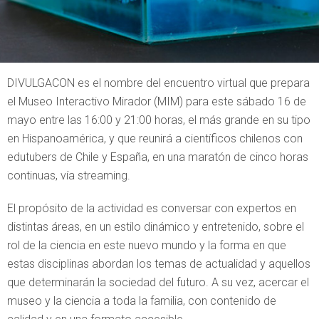
DIVULGACON es el nombre del encuentro virtual que prepara
el Museo Interactivo Mirador (MIM) para este sábado 16 de
mayo entre las 16:00 y 21:00 horas, el más grande en su tipo
en Hispanoamérica, y que reunirá a científicos chilenos con
edutubers de Chile y España, en una maratón de cinco horas
continuas, vía streaming.
El propósito de la actividad es conversar con expertos en
distintas áreas, en un estilo dinámico y entretenido, sobre el
rol de la ciencia en este nuevo mundo y la forma en que
estas disciplinas abordan los temas de actualidad y aquellos
que determinarán la sociedad del futuro. A su vez, acercar el
museo y la ciencia a toda la familia, con contenido de