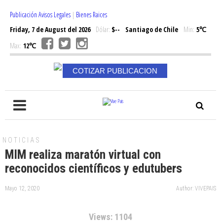
Publicación Avisos Legales
|
Bienes Raices
Friday, 7 de August del 2026
Dólar:
$--
Santiago de Chile
Min:
5℃
Max:
12℃
COTIZAR PUBLICACION
NOTICIAS
MIM realiza maratón virtual con
reconocidos científicos y edutubers
Mayo 12, 2020
Author: VIVEPAIS
Views: 1104