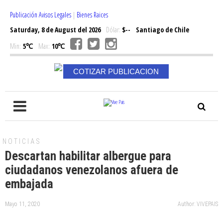
Publicación Avisos Legales
|
Bienes Raices
Saturday, 8 de August del 2026
Dólar:
$--
Santiago de Chile
Min:
5℃
Max:
10℃
COTIZAR PUBLICACION
NOTICIAS
Descartan habilitar albergue para
ciudadanos venezolanos afuera de
embajada
Mayo 11, 2020
Author: VIVEPAIS