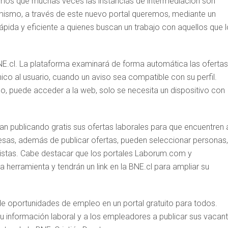
bemos que muchas veces las instancias de intermediación son
 mismo, a través de este nuevo portal queremos, mediante un
ápida y eficiente a quienes buscan un trabajo con aquellos que l
BNE.cl. La plataforma examinará de forma automática las ofertas
co al usuario, cuando un aviso sea compatible con su perfil.
do, puede acceder a la web, solo se necesita un dispositivo con
an publicando gratis sus ofertas laborales para que encuentren a
sas, además de publicar ofertas, pueden seleccionar personas,
evistas. Cabe destacar que los portales Laborum.com y
herramienta y tendrán un link en la BNE.cl para ampliar su
de oportunidades de empleo en un portal gratuito para todos.
 su información laboral y a los empleadores a publicar sus vacan