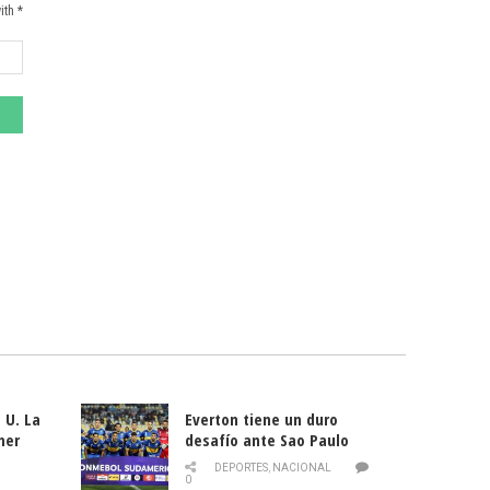
ith *
 U. La
Everton tiene un duro
mer
desafío ante Sao Paulo
ld
DEPORTES
,
NACIONAL
0