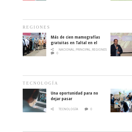
REGIONES
Más de cien mamografías
gratuitas en Taltal en el
mes de la prevención del
NACIONAL
,
PRINCIPAL
,
REGIONES
cáncer de mama
0
TECNOLOGÍA
Una oportunidad para no
dejar pasar
TECNOLOGÍA
0