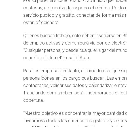
Por su parte, el subsecretario Arab indicó que “sa
costosas, no focalizadas y poco eficientes. Por lo
servicio público y gratuito, conectar de forma más r
están ofreciendo”.
Quienes buscan trabajo, solo deben inscribirse en 
de empleo activas y comunicará vía correo electróni
“Cualquier persona, y desde cualquier lugar del mun
conexión a internet”, resaltó Arab.
Para las empresas, en tanto, el llamado es a que sig
persona idónea en los cargo que buscan. Las empre
contactarlas, validar sus datos y calendarizar entr
Trabajando.com también serán incorporados en esta 
cobertura.
“Nuestro objetivo es concentrar la mayor cantidad 
Invitamos a todos los chilenos a registrase y dejar