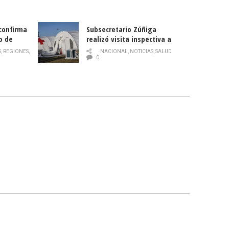
 confirma
Subsecretario Zúñiga
o de
realizó visita inspectiva a
Hospital Modular Sótero del
S
,
REGIONES
,
NACIONAL
,
NOTICIAS
,
SALUD
Río
0