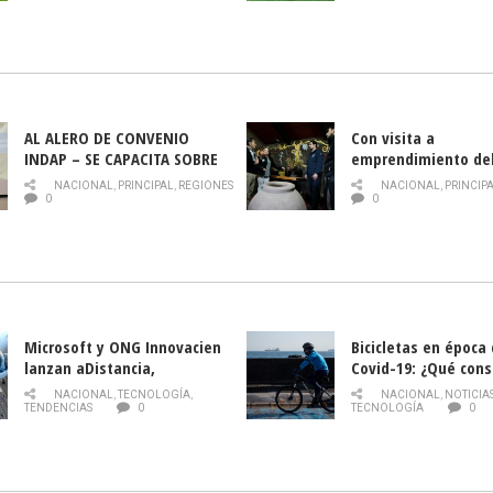
AL ALERO DE CONVENIO
Con visita a
INDAP – SE CAPACITA SOBRE
emprendimiento de
PLAGA DROSOPHILA SUZUKII
y llamado al rescate
NACIONAL
,
PRINCIPAL
,
REGIONES
NACIONAL
,
PRINCIP
historia campesina 
0
0
Nacional de INDAP 
la Semana del Turi
Microsoft y ONG Innovacien
Bicicletas en época
lanzan aDistancia,
Covid-19: ¿Qué cons
plataforma con cursos
momento de conduci
NACIONAL
,
TECNOLOGÍA
,
NACIONAL
,
NOTICIA
gratuitos online sobre
TENDENCIAS
0
TECNOLOGÍA
0
tecnología orientados a
emprendedores