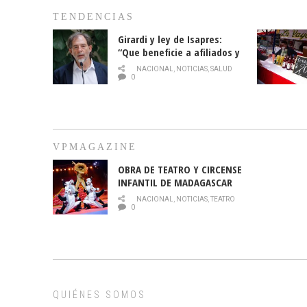
TENDENCIAS
Girardi y ley de Isapres:
“Que beneficie a afiliados y
no legalice el abuso”
NACIONAL
,
NOTICIAS
,
SALUD
0
VPMAGAZINE
OBRA DE TEATRO Y CIRCENSE
INFANTIL DE MADAGASCAR
EN EL PARQUE HURATDO
NACIONAL
,
NOTICIAS
,
TEATRO
0
QUIÉNES SOMOS