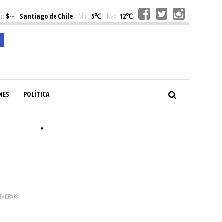
r:
$--
Santiago de Chile
Min:
5℃
Max:
12℃
NES
POLÍTICA
#
l
VIVEPAIS