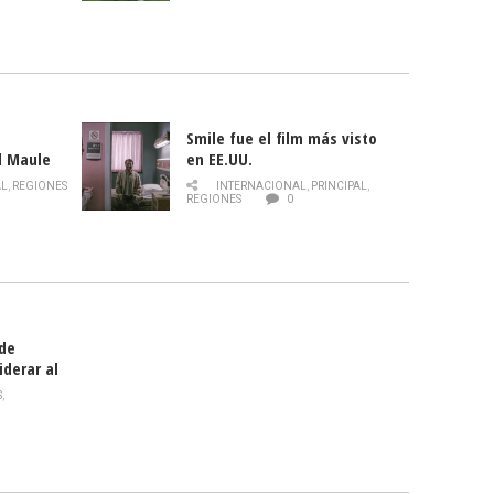
Smile fue el film más visto
l Maule
en EE.UU.
 de la
AL
,
REGIONES
INTERNACIONAL
,
PRINCIPAL
,
Director
REGIONES
0
celebra
smo
 de
iderar al
rlas?
S
,