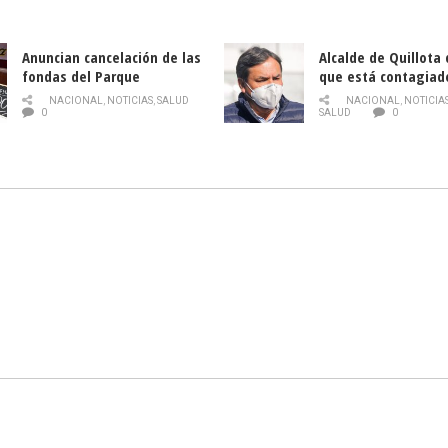
Anuncian cancelación de las
Alcalde de Quillota
fondas del Parque
que está contagiad
O’Higgins debido al
COVID-19
NACIONAL
,
NOTICIAS
,
SALUD
NACIONAL
,
NOTICIA
coronavirus
0
SALUD
0