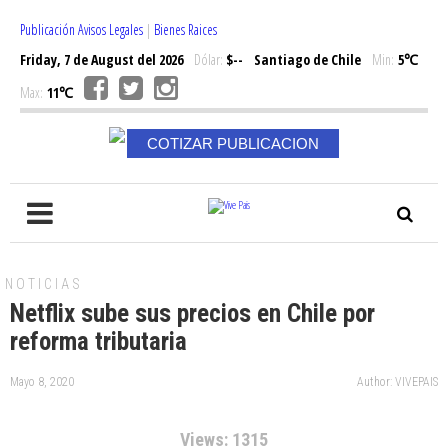
Publicación Avisos Legales
|
Bienes Raices
Friday, 7 de August del 2026
Dólar:
$--
Santiago de Chile
Min:
5℃
Max:
11℃
COTIZAR PUBLICACION
NOTICIAS
Netflix sube sus precios en Chile por
reforma tributaria
Mayo 8, 2020
Author: VIVEPAIS
Views: 1315