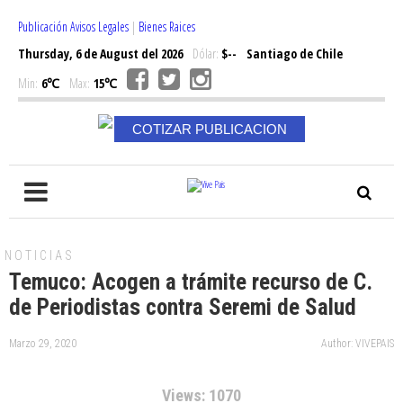
Publicación Avisos Legales
|
Bienes Raices
Thursday, 6 de August del 2026
Dólar:
$--
Santiago de Chile
Min:
6℃
Max:
15℃
COTIZAR PUBLICACION
NOTICIAS
Temuco: Acogen a trámite recurso de C.
de Periodistas contra Seremi de Salud
Marzo 29, 2020
Author: VIVEPAIS
Views: 1070