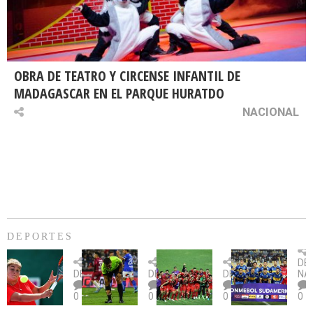
OBRA DE TEATRO Y CIRCENSE INFANTIL DE
MADAGASCAR EN EL PARQUE HURATDO
NACIONAL
DEPORTES
Billie
U.
Copa
Eve
DE
Jean
Católica
Sudamericana:
tie
DEPORTES
DEPORTES
DEPORTES
NA
King
fue
U.
un
0
0
0
0
Cup:
citada
La
dur
Chile
por
Calera
des