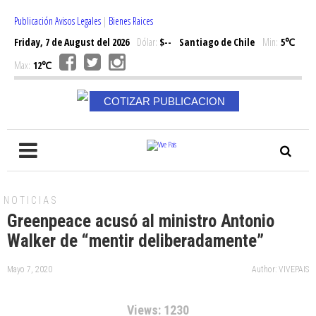
Publicación Avisos Legales
|
Bienes Raices
Friday, 7 de August del 2026
Dólar:
$--
Santiago de Chile
Min:
5℃
Max:
12℃
COTIZAR PUBLICACION
NOTICIAS
Greenpeace acusó al ministro Antonio
Walker de “mentir deliberadamente”
Mayo 7, 2020
Author: VIVEPAIS
Views: 1230