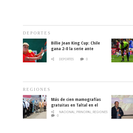
DEPORTES
Billie Jean King Cup: Chile
gana 2-0 la serie ante
Paraguay
DEPORTES
0
REGIONES
Más de cien mamografías
gratuitas en Taltal en el
mes de la prevención del
NACIONAL
,
PRINCIPAL
,
REGIONES
cáncer de mama
0