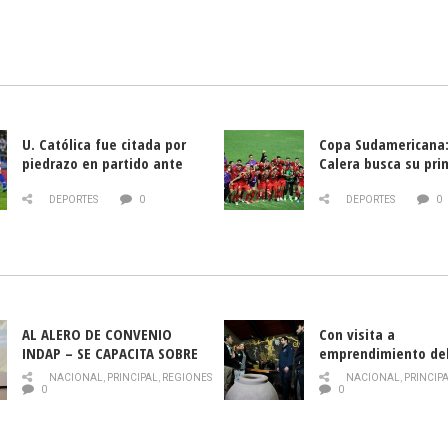
U. Católica fue citada por
Copa Sudamericana:
piedrazo en partido ante
Calera busca su pri
Deportes La Serena
triunfo ante Banfie
DEPORTES
0
DEPORTES
0
AL ALERO DE CONVENIO
Con visita a
INDAP – SE CAPACITA SOBRE
emprendimiento de
PLAGA DROSOPHILA SUZUKII
y llamado al rescate
NACIONAL
,
PRINCIPAL
,
REGIONES
NACIONAL
,
PRINCIP
historia campesina 
0
0
Nacional de INDAP 
la Semana del Turi