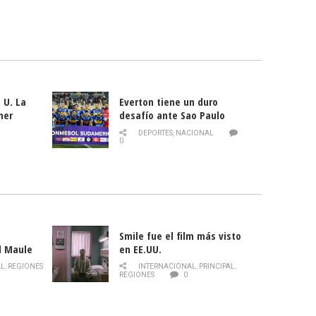
 U. La
Everton tiene un duro
mer
desafío ante Sao Paulo
ld
DEPORTES
,
NACIONAL
0
Smile fue el film más visto
l Maule
en EE.UU.
 de la
AL
,
REGIONES
INTERNACIONAL
,
PRINCIPAL
,
Director
REGIONES
0
celebra
smo