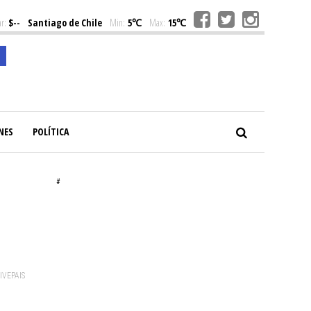
r:
$--
Santiago de Chile
Min:
5℃
Max:
15℃
NES
POLÍTICA
#
VIVEPAIS