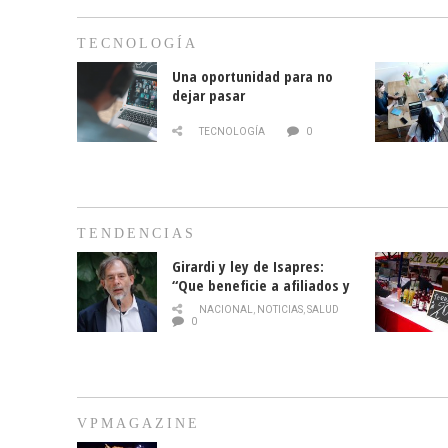
TECNOLOGÍA
Una oportunidad para no
dejar pasar
TECNOLOGÍA
0
TENDENCIAS
Girardi y ley de Isapres:
“Que beneficie a afiliados y
no legalice el abuso”
NACIONAL
,
NOTICIAS
,
SALUD
0
VPMAGAZINE