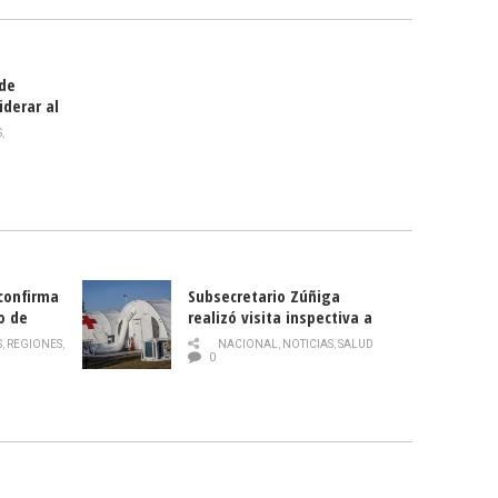
 de
iderar al
rlas?
S
,
 confirma
Subsecretario Zúñiga
o de
realizó visita inspectiva a
Hospital Modular Sótero del
S
,
REGIONES
,
NACIONAL
,
NOTICIAS
,
SALUD
Río
0