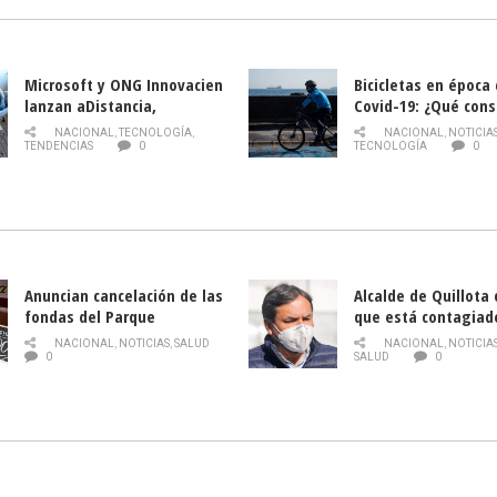
Microsoft y ONG Innovacien
Bicicletas en época
lanzan aDistancia,
Covid-19: ¿Qué cons
plataforma con cursos
momento de conduci
NACIONAL
,
TECNOLOGÍA
,
NACIONAL
,
NOTICIA
gratuitos online sobre
TENDENCIAS
0
TECNOLOGÍA
0
tecnología orientados a
emprendedores
Anuncian cancelación de las
Alcalde de Quillota
fondas del Parque
que está contagiad
O’Higgins debido al
COVID-19
NACIONAL
,
NOTICIAS
,
SALUD
NACIONAL
,
NOTICIA
coronavirus
0
SALUD
0