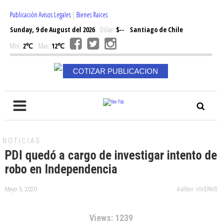
Publicación Avisos Legales
|
Bienes Raices
Sunday, 9 de August del 2026
Dólar:
$--
Santiago de Chile
Min:
2℃
Max:
12℃
COTIZAR PUBLICACION
NOTICIAS
PDI quedó a cargo de investigar intento de
robo en Independencia
Mayo 5, 2020
Author: VIVEPAIS
Views: 1239