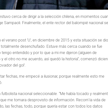
estuvo cerca de dirigir a la selección chilena, en momentos cua
e Sampaoli. Finalmente, el ente rector del balompié nacional s
n el verano post ‘U’, en diciembre de 2015 y esta situación se di
 totalmente desenchufado. Estuve más cerca cuando se fue
tengo entendido y por lo que a mi me dijeron (alguien de
yo y el otro no me acuerdo, así quedó la historia”, comenzó dicie
ovador del gol’.
notar fechas, me empecé a ilusionar, porque realmente esto me
ó.
a futbolista nacional seleccionable. “Me había tocado y realmen
a que me tomara desprovisto de información. Recorrí la vida de
o, las fechas, todo, porque quería estar con todos los datos