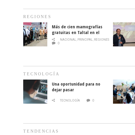
REGIONES
Más de cien mamografías
gratuitas en Taltal en el
mes de la prevención del
NACIONAL
,
PRINCIPAL
,
REGIONES
cáncer de mama
0
TECNOLOGÍA
Una oportunidad para no
dejar pasar
TECNOLOGÍA
0
TENDENCIAS