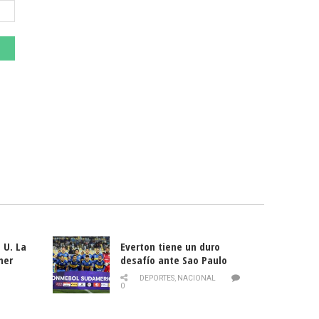
 U. La
Everton tiene un duro
mer
desafío ante Sao Paulo
ld
DEPORTES
,
NACIONAL
0