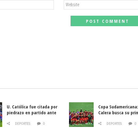
U. Católica fue citada por
Copa Sudamericana:
piedrazo en partido ante
Calera busca su pri
Deportes La Serena
triunfo ante Banfie
DEPORTES
0
DEPORTES
0