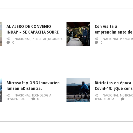
AL ALERO DE CONVENIO
Con visita a
INDAP – SE CAPACITA SOBRE
emprendimiento de
PLAGA DROSOPHILA SUZUKII
y llamado al rescate
NACIONAL
,
PRINCIPAL
,
REGIONES
NACIONAL
,
PRINCIP
historia campesina 
0
0
Nacional de INDAP 
la Semana del Turi
Microsoft y ONG Innovacien
Bicicletas en época
lanzan aDistancia,
Covid-19: ¿Qué cons
plataforma con cursos
momento de conduci
NACIONAL
,
TECNOLOGÍA
,
NACIONAL
,
NOTICIA
gratuitos online sobre
TENDENCIAS
0
TECNOLOGÍA
0
tecnología orientados a
emprendedores