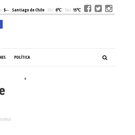
r:
$--
Santiago de Chile
Min:
6℃
Max:
15℃
NES
POLÍTICA
#
e
VIVEPAIS