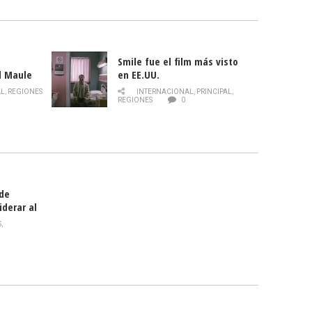
Smile fue el film más visto
l Maule
en EE.UU.
 de la
AL
,
REGIONES
INTERNACIONAL
,
PRINCIPAL
,
Director
REGIONES
0
celebra
smo
 de
iderar al
rlas?
S
,