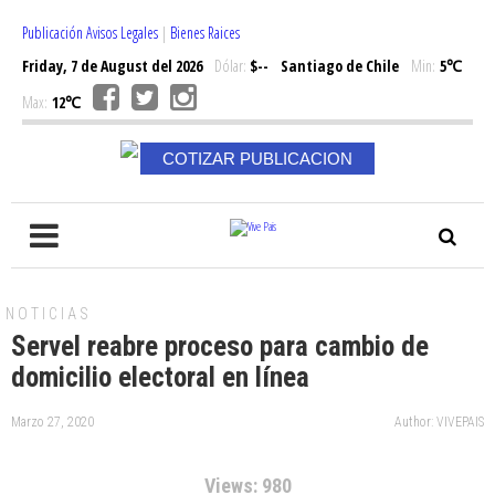
Publicación Avisos Legales
|
Bienes Raices
Friday, 7 de August del 2026
Dólar:
$--
Santiago de Chile
Min:
5℃
Max:
12℃
COTIZAR PUBLICACION
NOTICIAS
Servel reabre proceso para cambio de
domicilio electoral en línea
Marzo 27, 2020
Author: VIVEPAIS
Views: 980