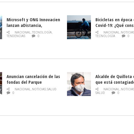
Microsoft y ONG Innovacien
Bicicletas en época
lanzan aDistancia,
Covid-19: ¿Qué cons
plataforma con cursos
momento de conduci
NACIONAL
,
TECNOLOGÍA
,
NACIONAL
,
NOTICIA
gratuitos online sobre
TENDENCIAS
0
TECNOLOGÍA
0
tecnología orientados a
emprendedores
Anuncian cancelación de las
Alcalde de Quillota
fondas del Parque
que está contagiad
O’Higgins debido al
COVID-19
NACIONAL
,
NOTICIAS
,
SALUD
NACIONAL
,
NOTICIA
coronavirus
0
SALUD
0