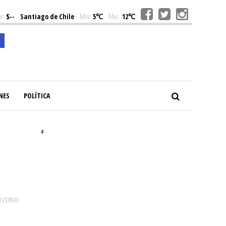
r:
$--
Santiago de Chile
Min:
5℃
Max:
12℃
NES
POLÍTICA
#
VIVEPAIS