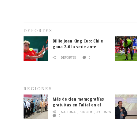
DEPORTES
Billie Jean King Cup: Chile
gana 2-0 la serie ante
Paraguay
DEPORTES
0
REGIONES
Más de cien mamografías
gratuitas en Taltal en el
mes de la prevención del
NACIONAL
,
PRINCIPAL
,
REGIONES
cáncer de mama
0