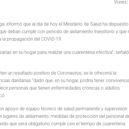
Views:
ga, informó que al día de hoy el Ministerio de Salud ha dispuesto
ue deban cumplir con periodo de aislamiento transitorio y que 
a la propagación del COVID-19.
rias en su hogar para realizar una cuarentena efectiva”, señaló
en un resultado positivo de Coronavirus, se le ofrecerá la
ncias danitarias “dado que, en su hogar, podría tener convivenci
ecir personas que tienen enfermedades crónicas o adultos
có.
on apoyo de equipo técnico de salud permanente y supervisión
 lugares de aislamiento, medidas de protección del personal d
ando que será obligatorio cumplir con el tiempo de cuarentena