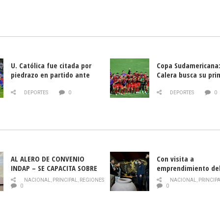
U. Católica fue citada por
Copa Sudamericana:
piedrazo en partido ante
Calera busca su pri
Deportes La Serena
triunfo ante Banfie
DEPORTES
0
DEPORTES
0
AL ALERO DE CONVENIO
Con visita a
INDAP – SE CAPACITA SOBRE
emprendimiento de
PLAGA DROSOPHILA SUZUKII
y llamado al rescate
NACIONAL
,
PRINCIPAL
,
REGIONES
NACIONAL
,
PRINCIP
historia campesina 
0
0
Nacional de INDAP 
la Semana del Turi