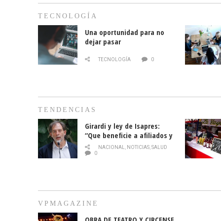
TECNOLOGÍA
Una oportunidad para no
dejar pasar
TECNOLOGÍA
0
TENDENCIAS
Girardi y ley de Isapres:
“Que beneficie a afiliados y
no legalice el abuso”
NACIONAL
,
NOTICIAS
,
SALUD
0
VPMAGAZINE
OBRA DE TEATRO Y CIRCENSE