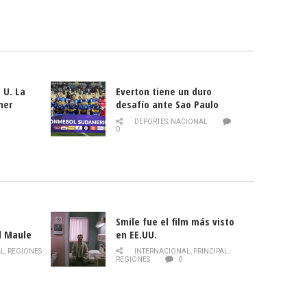
 U. La
Everton tiene un duro
mer
desafío ante Sao Paulo
ld
DEPORTES
,
NACIONAL
0
Smile fue el film más visto
l Maule
en EE.UU.
 de la
AL
,
REGIONES
INTERNACIONAL
,
PRINCIPAL
,
Director
REGIONES
0
celebra
smo