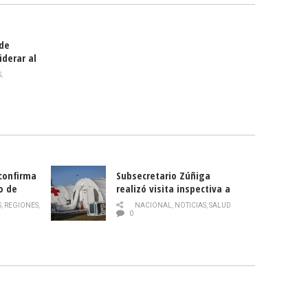
 de
iderar al
rlas?
S
,
 confirma
Subsecretario Zúñiga
o de
realizó visita inspectiva a
Hospital Modular Sótero del
S
,
REGIONES
,
NACIONAL
,
NOTICIAS
,
SALUD
Río
0