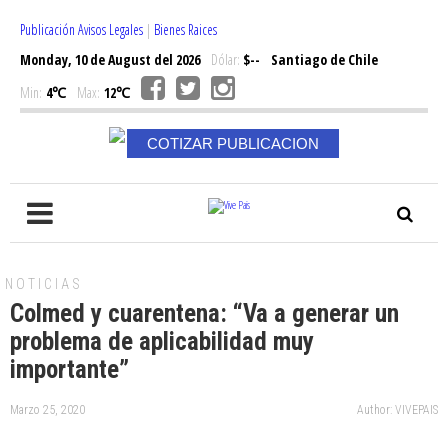
Publicación Avisos Legales
|
Bienes Raices
Monday, 10 de August del 2026
Dólar:
$--
Santiago de Chile
Min:
4℃
Max:
12℃
COTIZAR PUBLICACION
NOTICIAS
Colmed y cuarentena: “Va a generar un
problema de aplicabilidad muy
importante”
Marzo 25, 2020
Author: VIVEPAIS