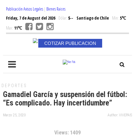
Publicación Avisos Legales
|
Bienes Raices
Friday, 7 de August del 2026
Dólar:
$--
Santiago de Chile
Min:
5℃
Max:
11℃
COTIZAR PUBLICACION
DEPORTES
Gamadiel García y suspensión del fútbol:
“Es complicado. Hay incertidumbre”
Marzo 25, 2020
Author: VIVEPAIS
Views: 1409