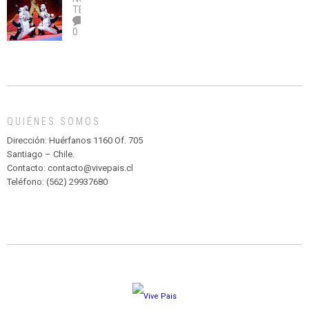
legalice
DE
TEATRO
el
TEATRO
0
abuso”
Y
CIRCENSE
INFANTIL
DE
MADAGASCAR
EN
EL
QUIÉNES SOMOS
PARQUE
HURATDO
Dirección: Huérfanos 1160 Of. 705
Santiago – Chile.
Contacto: contacto@vivepais.cl
Teléfono: (562) 29937680