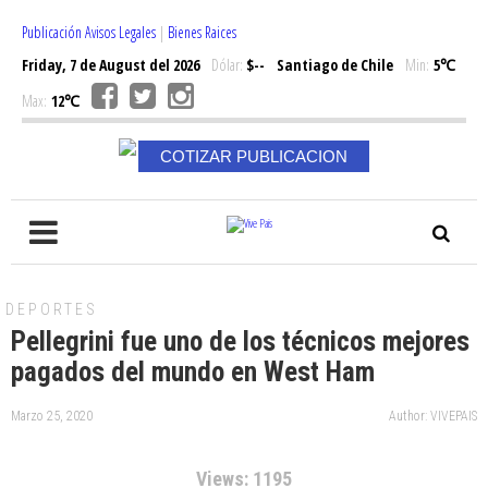
Publicación Avisos Legales
|
Bienes Raices
Friday, 7 de August del 2026
Dólar:
$--
Santiago de Chile
Min:
5℃
Max:
12℃
COTIZAR PUBLICACION
DEPORTES
Pellegrini fue uno de los técnicos mejores
pagados del mundo en West Ham
Marzo 25, 2020
Author: VIVEPAIS
Views: 1195