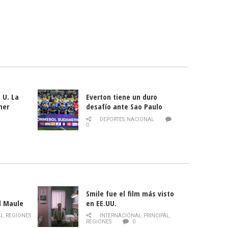
 U. La
Everton tiene un duro
mer
desafío ante Sao Paulo
ld
DEPORTES
,
NACIONAL
0
Smile fue el film más visto
l Maule
en EE.UU.
 de la
AL
,
REGIONES
INTERNACIONAL
,
PRINCIPAL
,
Director
REGIONES
0