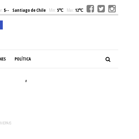
r:
$--
Santiago de Chile
Min:
5℃
Max:
12℃
NES
POLÍTICA
#
VIVEPAIS