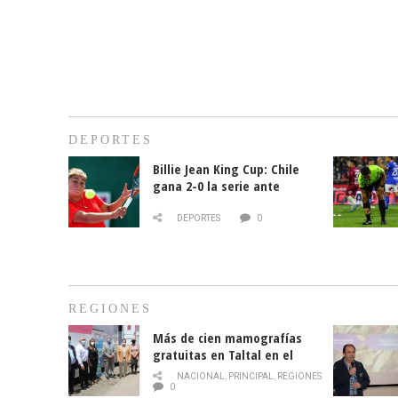
DEPORTES
Billie Jean King Cup: Chile
gana 2-0 la serie ante
Paraguay
DEPORTES
0
REGIONES
Más de cien mamografías
gratuitas en Taltal en el
mes de la prevención del
NACIONAL
,
PRINCIPAL
,
REGIONES
cáncer de mama
0