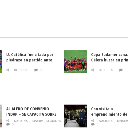
U. Católica fue citada por
Copa Sudamericana:
piedrazo en partido ante
Calera busca su pri
Deportes La Serena
triunfo ante Banfie
DEPORTES
0
DEPORTES
0
AL ALERO DE CONVENIO
Con visita a
INDAP – SE CAPACITA SOBRE
emprendimiento de
PLAGA DROSOPHILA SUZUKII
y llamado al rescate
NACIONAL
,
PRINCIPAL
,
REGIONES
NACIONAL
,
PRINCIP
historia campesina 
0
0