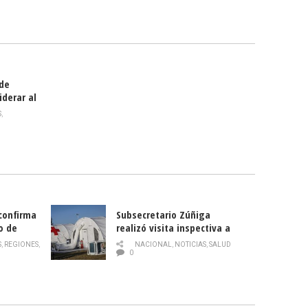
celebra
smo
 de
iderar al
rlas?
S
,
 confirma
Subsecretario Zúñiga
o de
realizó visita inspectiva a
Hospital Modular Sótero del
S
,
REGIONES
,
NACIONAL
,
NOTICIAS
,
SALUD
Río
0