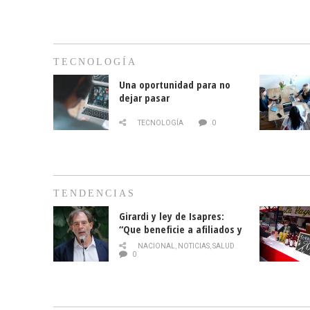
TECNOLOGÍA
Una oportunidad para no
dejar pasar
TECNOLOGÍA
0
TENDENCIAS
Girardi y ley de Isapres:
“Que beneficie a afiliados y
no legalice el abuso”
NACIONAL
,
NOTICIAS
,
SALUD
0