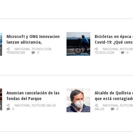
Nacional de INDAP 
la Semana del Turi
Microsoft y ONG Innovacien
Bicicletas en época
lanzan aDistancia,
Covid-19: ¿Qué cons
plataforma con cursos
momento de conduci
NACIONAL
,
TECNOLOGÍA
,
NACIONAL
,
NOTICIA
gratuitos online sobre
TENDENCIAS
0
TECNOLOGÍA
0
tecnología orientados a
emprendedores
Anuncian cancelación de las
Alcalde de Quillota
fondas del Parque
que está contagiad
O’Higgins debido al
COVID-19
NACIONAL
,
NOTICIAS
,
SALUD
NACIONAL
,
NOTICIA
coronavirus
0
SALUD
0