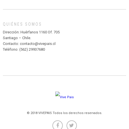
DE
MADAGASCAR
EN
EL
QUIÉNES SOMOS
PARQUE
HURATDO
Dirección: Huérfanos 1160 Of. 705
Santiago – Chile.
Contacto: contacto@vivepais.cl
Teléfono: (562) 29937680
© 2018 VIVEPAIS Todos los derechos reservados.