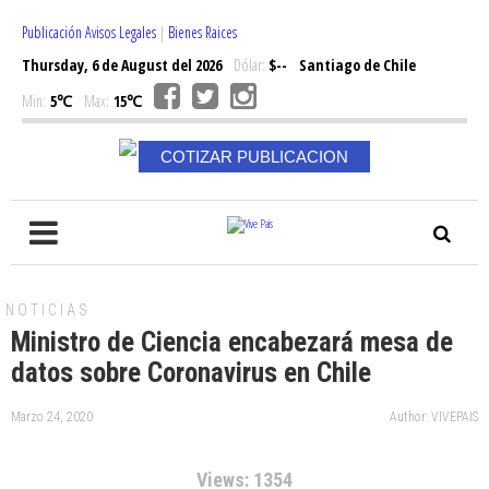
Publicación Avisos Legales
|
Bienes Raices
Thursday, 6 de August del 2026
Dólar:
$--
Santiago de Chile
Min:
5℃
Max:
15℃
COTIZAR PUBLICACION
NOTICIAS
Ministro de Ciencia encabezará mesa de
datos sobre Coronavirus en Chile
Marzo 24, 2020
Author: VIVEPAIS
Views: 1354