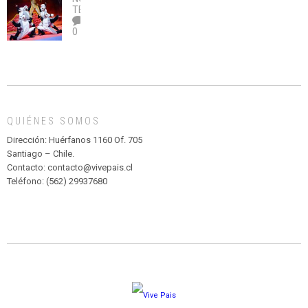
legalice
DE
TEATRO
el
TEATRO
0
abuso”
Y
CIRCENSE
INFANTIL
DE
MADAGASCAR
EN
EL
QUIÉNES SOMOS
PARQUE
HURATDO
Dirección: Huérfanos 1160 Of. 705
Santiago – Chile.
Contacto: contacto@vivepais.cl
Teléfono: (562) 29937680