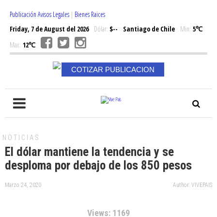
Publicación Avisos Legales
|
Bienes Raices
Friday, 7 de August del 2026
Dólar:
$--
Santiago de Chile
Min:
5℃
Max:
12℃
COTIZAR PUBLICACION
NOTICIAS
El dólar mantiene la tendencia y se
desploma por debajo de los 850 pesos
Marzo 24, 2020
Author: VIVEPAIS
Views: 1169