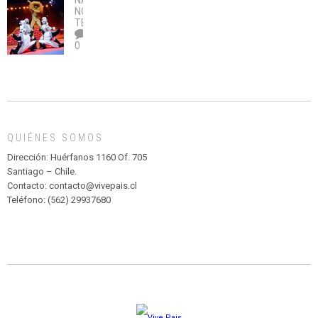
NACIONAL
,
no
OBRA
coronavirus
Río
NOTICIAS
,
legalice
DE
TEATRO
el
TEATRO
0
abuso”
Y
CIRCENSE
INFANTIL
DE
MADAGASCAR
EN
EL
QUIÉNES SOMOS
PARQUE
HURATDO
Dirección: Huérfanos 1160 Of. 705
Santiago – Chile.
Contacto: contacto@vivepais.cl
Teléfono: (562) 29937680