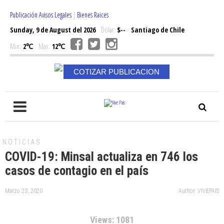
Publicación Avisos Legales
|
Bienes Raices
Sunday, 9 de August del 2026
Dólar:
$--
Santiago de Chile
Min:
2℃
Max:
12℃
COTIZAR PUBLICACION
NOTICIAS
COVID-19: Minsal actualiza en 746 los
casos de contagio en el país
Marzo 23, 2020
Author: VIVEPAIS
Views: 1081