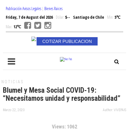
Publicación Avisos Legales
|
Bienes Raices
Friday, 7 de August del 2026
Dólar:
$--
Santiago de Chile
Min:
5℃
Max:
12℃
COTIZAR PUBLICACION
NOTICIAS
Blumel y Mesa Social COVID-19:
“Necesitamos unidad y responsabilidad”
Marzo 22, 2020
Author: VIVEPAIS
Views: 1062