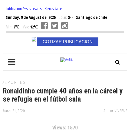
Publicación Avisos Legales
|
Bienes Raices
Sunday, 9 de August del 2026
Dólar:
$--
Santiago de Chile
Min:
2℃
Max:
12℃
COTIZAR PUBLICACION
DEPORTES
Ronaldinho cumple 40 años en la cárcel y
se refugia en el fútbol sala
Marzo 21, 2020
Author: VIVEPAIS
Views: 1570