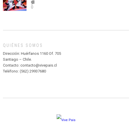
el
TEATRO
0
abuso”
Y
CIRCENSE
INFANTIL
DE
MADAGASCAR
EN
EL
QUIÉNES SOMOS
PARQUE
HURATDO
Dirección: Huérfanos 1160 Of. 705
Santiago – Chile.
Contacto: contacto@vivepais.cl
Teléfono: (562) 29937680