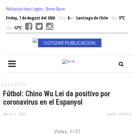
Publicación Avisos Legales
|
Bienes Raices
Friday, 7 de August del 2026
Dólar:
$--
Santiago de Chile
Min:
5℃
Max:
12℃
COTIZAR PUBLICACION
DEPORTES
Fútbol: Chino Wu Lei da positivo por
coronavirus en el Espanyol
Marzo 21, 2020
Author: VIVEPAIS
Views: 1137