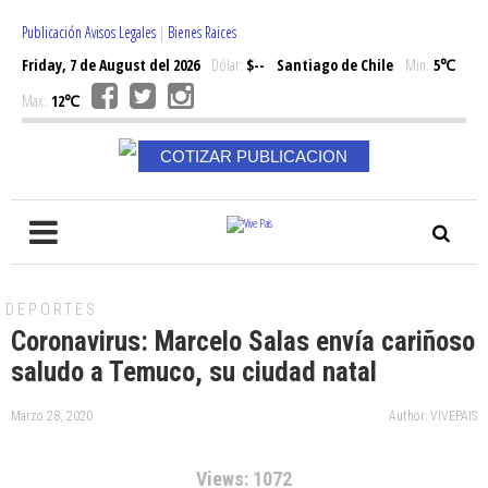
Publicación Avisos Legales
|
Bienes Raices
Friday, 7 de August del 2026
Dólar:
$--
Santiago de Chile
Min:
5℃
Max:
12℃
COTIZAR PUBLICACION
DEPORTES
Coronavirus: Marcelo Salas envía cariñoso
saludo a Temuco, su ciudad natal
Marzo 28, 2020
Author: VIVEPAIS
Views: 1072