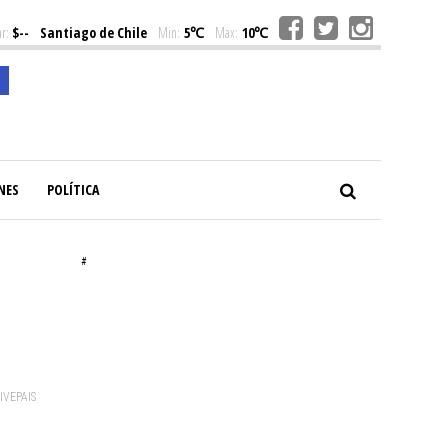
r:
$--
Santiago de Chile
Min:
5℃
Max:
10℃
NES
POLÍTICA
#
VIVEPAIS