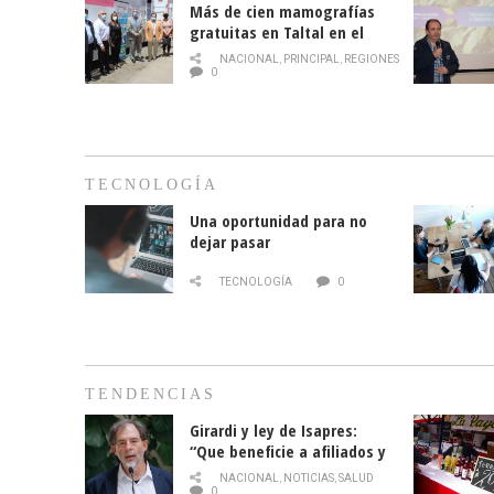
Más de cien mamografías
gratuitas en Taltal en el
mes de la prevención del
NACIONAL
,
PRINCIPAL
,
REGIONES
cáncer de mama
0
TECNOLOGÍA
Una oportunidad para no
dejar pasar
TECNOLOGÍA
0
TENDENCIAS
Girardi y ley de Isapres:
“Que beneficie a afiliados y
no legalice el abuso”
NACIONAL
,
NOTICIAS
,
SALUD
0