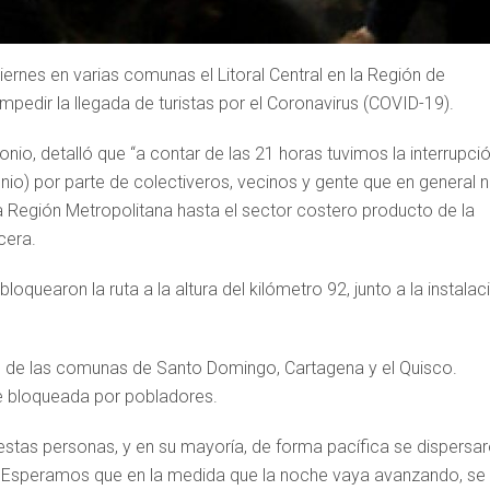
iernes en varias comunas el Litoral Central en la Región de
mpedir la llegada de turistas por el Coronavirus (COVID-19).
nio, detalló que “a contar de las 21 horas tuvimos la interrupci
nio) por parte de colectiveros, vecinos y gente que en general 
 Región Metropolitana hasta el sector costero producto de la
cera.
loquearon la ruta a la altura del kilómetro 92, junto a la instalac
ás de las comunas de Santo Domingo, Cartagena y el Quisco.
e bloqueada por pobladores.
estas personas, y en su mayoría, de forma pacífica se dispersar
 Esperamos que en la medida que la noche vaya avanzando, se