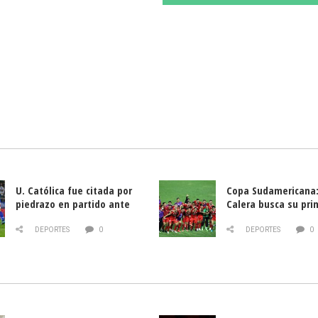
U. Católica fue citada por
Copa Sudamericana:
piedrazo en partido ante
Calera busca su pri
Deportes La Serena
triunfo ante Banfie
DEPORTES
0
DEPORTES
0