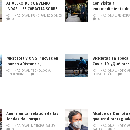
AL ALERO DE CONVENIO
Con visita a
INDAP – SE CAPACITA SOBRE
emprendimiento de
PLAGA DROSOPHILA SUZUKII
y llamado al rescate
NACIONAL
,
PRINCIPAL
,
REGIONES
NACIONAL
,
PRINCIP
historia campesina 
0
0
Nacional de INDAP 
la Semana del Turi
Microsoft y ONG Innovacien
Bicicletas en época
lanzan aDistancia,
Covid-19: ¿Qué cons
plataforma con cursos
momento de conduci
NACIONAL
,
TECNOLOGÍA
,
NACIONAL
,
NOTICIA
gratuitos online sobre
TENDENCIAS
0
TECNOLOGÍA
0
tecnología orientados a
emprendedores
Anuncian cancelación de las
Alcalde de Quillota
fondas del Parque
que está contagiad
O’Higgins debido al
COVID-19
NACIONAL
,
NOTICIAS
,
SALUD
NACIONAL
,
NOTICIA
coronavirus
0
SALUD
0