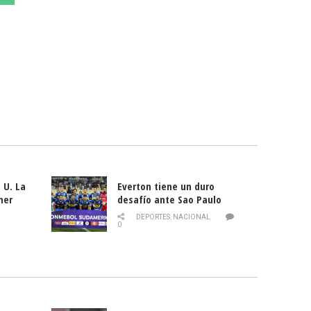
 U. La
Everton tiene un duro
mer
desafío ante Sao Paulo
ld
DEPORTES
,
NACIONAL
0