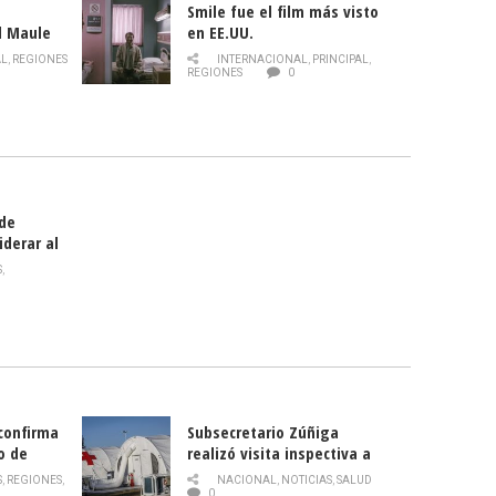
Smile fue el film más visto
l Maule
en EE.UU.
 de la
AL
,
REGIONES
INTERNACIONAL
,
PRINCIPAL
,
Director
REGIONES
0
celebra
smo
 de
iderar al
rlas?
S
,
 confirma
Subsecretario Zúñiga
o de
realizó visita inspectiva a
Hospital Modular Sótero del
S
,
REGIONES
,
NACIONAL
,
NOTICIAS
,
SALUD
Río
0