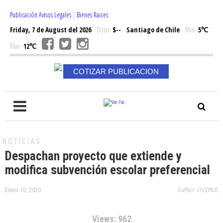
Publicación Avisos Legales
|
Bienes Raices
Friday, 7 de August del 2026
Dólar:
$--
Santiago de Chile
Min:
5℃
Max:
12℃
COTIZAR PUBLICACION
NOTICIAS
Despachan proyecto que extiende y
modifica subvención escolar preferencial
Enero 10, 2020
Author: VIVEPAIS
Views: 962