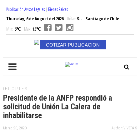
Publicación Avisos Legales
|
Bienes Raices
Thursday, 6 de August del 2026
Dólar:
$--
Santiago de Chile
Min:
6℃
Max:
15℃
COTIZAR PUBLICACION
DEPORTES
Presidente de la ANFP respondió a
solicitud de Unión La Calera de
inhabilitarse
Marzo 20, 2020
Author: VIVEPAIS