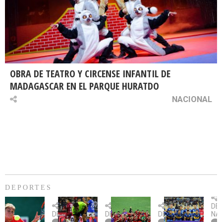
OBRA DE TEATRO Y CIRCENSE INFANTIL DE
MADAGASCAR EN EL PARQUE HURATDO
NACIONAL
DEPORTES
Billie
U.
Copa
Eve
DE
Jean
Católica
Sudamericana:
tie
DEPORTES
DEPORTES
DEPORTES
NA