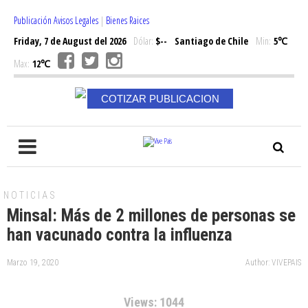
Publicación Avisos Legales
|
Bienes Raices
Friday, 7 de August del 2026
Dólar:
$--
Santiago de Chile
Min:
5℃
Max:
12℃
COTIZAR PUBLICACION
NOTICIAS
Minsal: Más de 2 millones de personas se
han vacunado contra la influenza
Marzo 19, 2020
Author: VIVEPAIS
Views: 1044