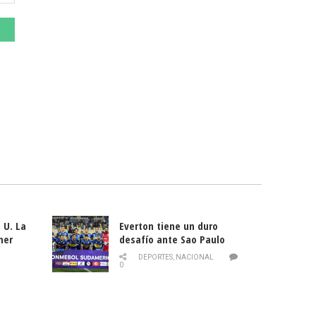
 U. La
Everton tiene un duro
mer
desafío ante Sao Paulo
ld
DEPORTES
,
NACIONAL
0