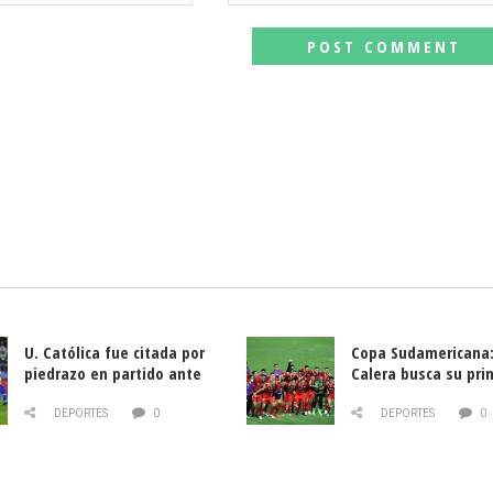
U. Católica fue citada por
Copa Sudamericana:
piedrazo en partido ante
Calera busca su pri
Deportes La Serena
triunfo ante Banfie
DEPORTES
0
DEPORTES
0