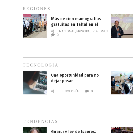
REGIONES
Más de cien mamografías
gratuitas en Taltal en el
mes de la prevención del
NACIONAL
,
PRINCIPAL
,
REGIONES
cáncer de mama
0
TECNOLOGÍA
Una oportunidad para no
dejar pasar
TECNOLOGÍA
0
TENDENCIAS
Girardi y ley de Isapres: