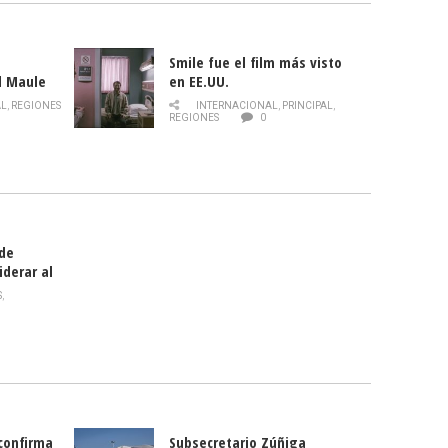
Smile fue el film más visto
l Maule
en EE.UU.
 de la
AL
,
REGIONES
INTERNACIONAL
,
PRINCIPAL
,
Director
REGIONES
0
celebra
smo
 de
iderar al
rlas?
S
,
 confirma
Subsecretario Zúñiga