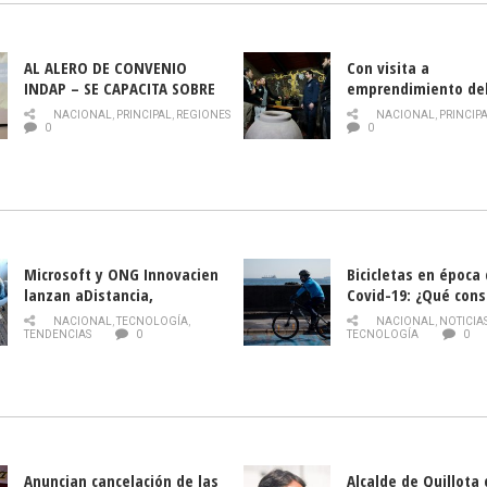
AL ALERO DE CONVENIO
Con visita a
INDAP – SE CAPACITA SOBRE
emprendimiento de
PLAGA DROSOPHILA SUZUKII
y llamado al rescate
NACIONAL
,
PRINCIPAL
,
REGIONES
NACIONAL
,
PRINCIP
historia campesina 
0
0
Nacional de INDAP 
la Semana del Turi
Microsoft y ONG Innovacien
Bicicletas en época
lanzan aDistancia,
Covid-19: ¿Qué cons
plataforma con cursos
momento de conduci
NACIONAL
,
TECNOLOGÍA
,
NACIONAL
,
NOTICIA
gratuitos online sobre
TENDENCIAS
0
TECNOLOGÍA
0
tecnología orientados a
emprendedores
Anuncian cancelación de las
Alcalde de Quillota