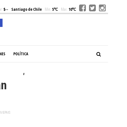
r:
$--
Santiago de Chile
Min:
5℃
Max:
10℃
NES
POLÍTICA
#
an
VIVEPAIS