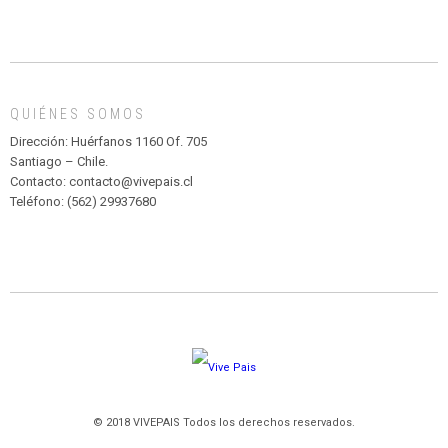
CIRCENSE
INFANTIL
DE
MADAGASCAR
EN
EL
QUIÉNES SOMOS
PARQUE
HURATDO
Dirección: Huérfanos 1160 Of. 705
Santiago – Chile.
Contacto: contacto@vivepais.cl
Teléfono: (562) 29937680
© 2018 VIVEPAIS Todos los derechos reservados.