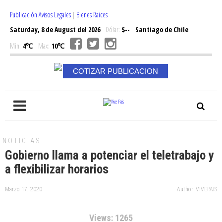
Publicación Avisos Legales
|
Bienes Raices
Saturday, 8 de August del 2026
Dólar:
$--
Santiago de Chile
Min:
4℃
Max:
10℃
COTIZAR PUBLICACION
NOTICIAS
Gobierno llama a potenciar el teletrabajo y
a flexibilizar horarios
Marzo 17, 2020
Author: VIVEPAIS
Views: 1265