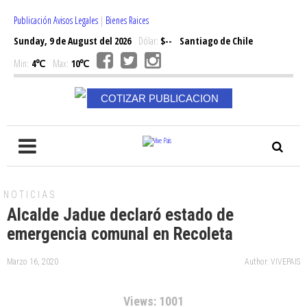
Publicación Avisos Legales
|
Bienes Raices
Sunday, 9 de August del 2026
Dólar:
$--
Santiago de Chile
Min:
4℃
Max:
10℃
COTIZAR PUBLICACION
NOTICIAS
Alcalde Jadue declaró estado de
emergencia comunal en Recoleta
Marzo 16, 2020
Author: VIVEPAIS
Views: 1001