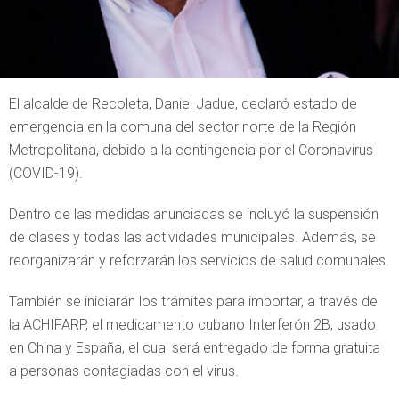
El alcalde de Recoleta, Daniel Jadue, declaró estado de
emergencia en la comuna del sector norte de la Región
Metropolitana, debido a la contingencia por el Coronavirus
(COVID-19).
Dentro de las medidas anunciadas se incluyó la suspensión
de clases y todas las actividades municipales. Además, se
reorganizarán y reforzarán los servicios de salud comunales.
También se iniciarán los trámites para importar, a través de
la ACHIFARP, el medicamento cubano Interferón 2B, usado
en China y España, el cual será entregado de forma gratuita
a personas contagiadas con el virus.