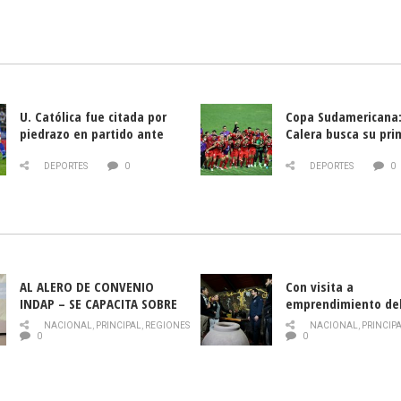
U. Católica fue citada por
Copa Sudamericana:
piedrazo en partido ante
Calera busca su pri
Deportes La Serena
triunfo ante Banfie
DEPORTES
0
DEPORTES
0
AL ALERO DE CONVENIO
Con visita a
INDAP – SE CAPACITA SOBRE
emprendimiento de
PLAGA DROSOPHILA SUZUKII
y llamado al rescate
NACIONAL
,
PRINCIPAL
,
REGIONES
NACIONAL
,
PRINCIP
historia campesina 
0
0
Nacional de INDAP 
la Semana del Turi