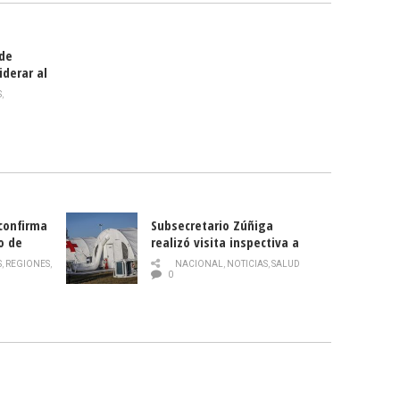
 de
iderar al
rlas?
S
,
 confirma
Subsecretario Zúñiga
o de
realizó visita inspectiva a
Hospital Modular Sótero del
S
,
REGIONES
,
NACIONAL
,
NOTICIAS
,
SALUD
Río
0