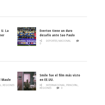
 U. La
Everton tiene un duro
mer
desafío ante Sao Paulo
ld
DEPORTES
,
NACIONAL
0
Smile fue el film más visto
l Maule
en EE.UU.
 de la
AL
,
REGIONES
INTERNACIONAL
,
PRINCIPAL
,
Director
REGIONES
0
celebra
smo