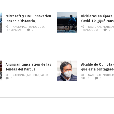
Microsoft y ONG Innovacien
Bicicletas en época
lanzan aDistancia,
Covid-19: ¿Qué cons
plataforma con cursos
momento de conduci
NACIONAL
,
TECNOLOGÍA
,
NACIONAL
,
NOTICIA
gratuitos online sobre
TENDENCIAS
0
TECNOLOGÍA
0
tecnología orientados a
emprendedores
Anuncian cancelación de las
Alcalde de Quillota
fondas del Parque
que está contagiad
O’Higgins debido al
COVID-19
NACIONAL
,
NOTICIAS
,
SALUD
NACIONAL
,
NOTICIA
coronavirus
0
SALUD
0