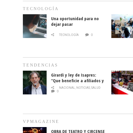
TECNOLOGÍA
Una oportunidad para no
dejar pasar
TECNOLOGÍA
0
TENDENCIAS
Girardi y ley de Isapres:
“Que beneficie a afiliados y
no legalice el abuso”
NACIONAL
,
NOTICIAS
,
SALUD
0
VPMAGAZINE
OBRA DE TEATRO Y CIRCENSE