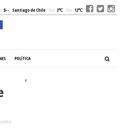
r:
$--
Santiago de Chile
Min:
2℃
Max:
12℃
NES
POLÍTICA
#
e
VIVEPAIS