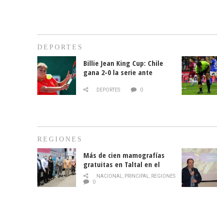
DEPORTES
Billie Jean King Cup: Chile
gana 2-0 la serie ante
Paraguay
DEPORTES
0
REGIONES
Más de cien mamografías
gratuitas en Taltal en el
mes de la prevención del
NACIONAL
,
PRINCIPAL
,
REGIONES
cáncer de mama
0