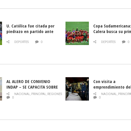
U. Católica fue citada por
Copa Sudamericana:
piedrazo en partido ante
Calera busca su pri
Deportes La Serena
triunfo ante Banfie
DEPORTES
0
DEPORTES
0
AL ALERO DE CONVENIO
Con visita a
INDAP – SE CAPACITA SOBRE
emprendimiento de
PLAGA DROSOPHILA SUZUKII
y llamado al rescate
NACIONAL
,
PRINCIPAL
,
REGIONES
NACIONAL
,
PRINCIP
historia campesina 
0
0
Nacional de INDAP 
la Semana del Turi