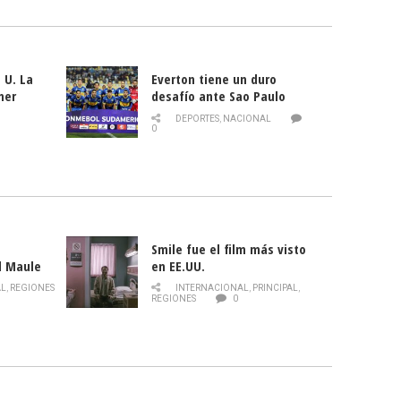
 U. La
Everton tiene un duro
mer
desafío ante Sao Paulo
ld
DEPORTES
,
NACIONAL
0
Smile fue el film más visto
l Maule
en EE.UU.
 de la
AL
,
REGIONES
INTERNACIONAL
,
PRINCIPAL
,
Director
REGIONES
0
celebra
smo