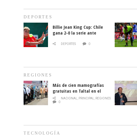
DEPORTES
Billie Jean King Cup: Chile
gana 2-0 la serie ante
Paraguay
DEPORTES
0
REGIONES
Más de cien mamografías
gratuitas en Taltal en el
mes de la prevención del
NACIONAL
,
PRINCIPAL
,
REGIONES
cáncer de mama
0
TECNOLOGÍA