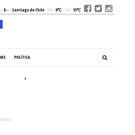
r:
$--
Santiago de Chile
Min:
6℃
Max:
15℃
NES
POLÍTICA
#
VIVEPAIS