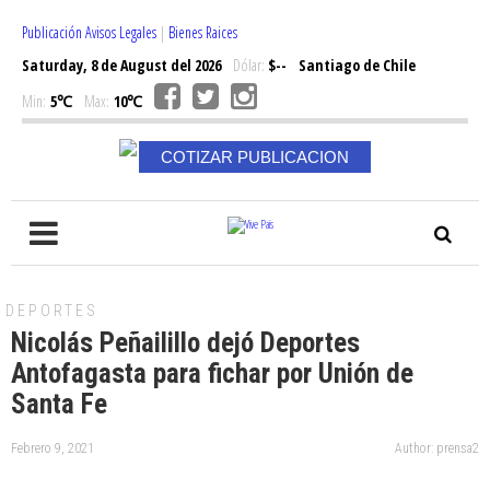
Publicación Avisos Legales
|
Bienes Raices
Saturday, 8 de August del 2026
Dólar:
$--
Santiago de Chile
Min:
5℃
Max:
10℃
COTIZAR PUBLICACION
DEPORTES
Nicolás Peñailillo dejó Deportes
Antofagasta para fichar por Unión de
Santa Fe
Febrero 9, 2021
Author: prensa2