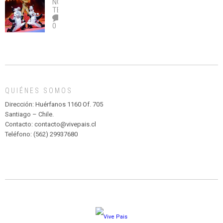
NOTICIAS
,
legalice
DE
TEATRO
el
TEATRO
0
abuso”
Y
CIRCENSE
INFANTIL
DE
MADAGASCAR
EN
EL
QUIÉNES SOMOS
PARQUE
HURATDO
Dirección: Huérfanos 1160 Of. 705
Santiago – Chile.
Contacto: contacto@vivepais.cl
Teléfono: (562) 29937680