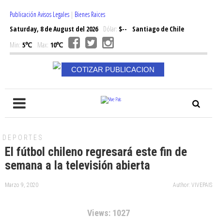
Publicación Avisos Legales
|
Bienes Raices
Saturday, 8 de August del 2026
Dólar:
$--
Santiago de Chile
Min:
5℃
Max:
10℃
COTIZAR PUBLICACION
DEPORTES
El fútbol chileno regresará este fin de
semana a la televisión abierta
Marzo 9, 2020
Author: VIVEPAIS
Views: 1027