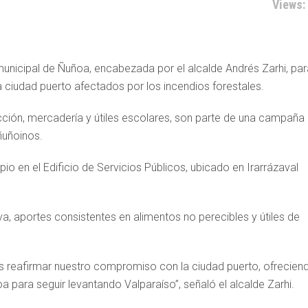
Views:
unicipal de Ñuñoa, encabezada por el alcalde Andrés Zarhi, par
la ciudad puerto afectados por los incendios forestales.
cción, mercadería y útiles escolares, son parte de una campaña
ñuñoinos.
o en el Edificio de Servicios Públicos, ubicado en Irarrázaval
a, aportes consistentes en alimentos no perecibles y útiles de
s reafirmar nuestro compromiso con la ciudad puerto, ofrecien
a para seguir levantando Valparaíso”, señaló el alcalde Zarhi.