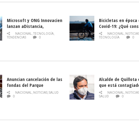
Microsoft y ONG Innovacien
Bicicletas en época
lanzan aDistancia,
Covid-19: ¿Qué cons
plataforma con cursos
momento de conduci
NACIONAL
,
TECNOLOGÍA
,
NACIONAL
,
NOTICIA
gratuitos online sobre
TENDENCIAS
0
TECNOLOGÍA
0
tecnología orientados a
emprendedores
Anuncian cancelación de las
Alcalde de Quillota
fondas del Parque
que está contagiad
O’Higgins debido al
COVID-19
NACIONAL
,
NOTICIAS
,
SALUD
NACIONAL
,
NOTICIA
coronavirus
0
SALUD
0