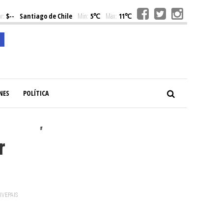
r:
$--
Santiago de Chile
Min:
5℃
Max:
11℃
NES
POLÍTICA
#
r
VIVEPAIS