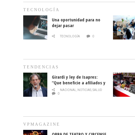
TECNOLOGÍA
Una oportunidad para no
dejar pasar
TECNOLOGÍA
0
TENDENCIAS
Girardi y ley de Isapres:
“Que beneficie a afiliados y
no legalice el abuso”
NACIONAL
,
NOTICIAS
,
SALUD
0
VPMAGAZINE
OBRA DE TEATRO Y CIRCENSE