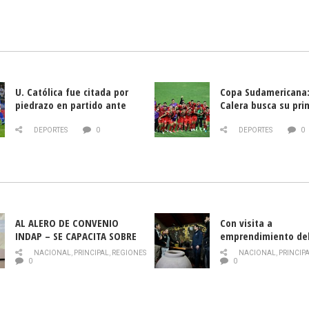
U. Católica fue citada por
Copa Sudamericana:
piedrazo en partido ante
Calera busca su pri
Deportes La Serena
triunfo ante Banfie
DEPORTES
0
DEPORTES
0
AL ALERO DE CONVENIO
Con visita a
INDAP – SE CAPACITA SOBRE
emprendimiento de
PLAGA DROSOPHILA SUZUKII
y llamado al rescate
NACIONAL
,
PRINCIPAL
,
REGIONES
NACIONAL
,
PRINCIP
historia campesina 
0
0
Nacional de INDAP 
la Semana del Turi