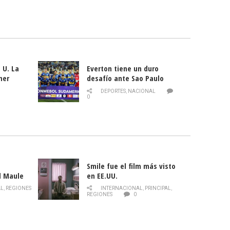
 U. La
Everton tiene un duro
mer
desafío ante Sao Paulo
ld
DEPORTES
,
NACIONAL
0
Smile fue el film más visto
l Maule
en EE.UU.
 de la
AL
,
REGIONES
INTERNACIONAL
,
PRINCIPAL
,
Director
REGIONES
0
celebra
smo