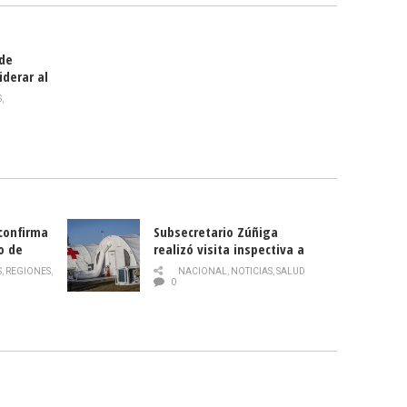
 de
iderar al
rlas?
S
,
 confirma
Subsecretario Zúñiga
o de
realizó visita inspectiva a
Hospital Modular Sótero del
S
,
REGIONES
,
NACIONAL
,
NOTICIAS
,
SALUD
Río
0