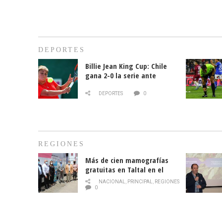
DEPORTES
Billie Jean King Cup: Chile
gana 2-0 la serie ante
Paraguay
DEPORTES
0
REGIONES
Más de cien mamografías
gratuitas en Taltal en el
mes de la prevención del
NACIONAL
,
PRINCIPAL
,
REGIONES
cáncer de mama
0