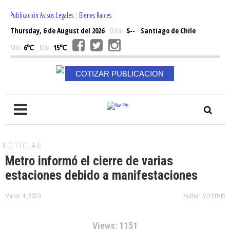
Publicación Avisos Legales
|
Bienes Raices
Thursday, 6 de August del 2026
Dólar:
$--
Santiago de Chile
Min:
6℃
Max:
15℃
COTIZAR PUBLICACION
NOTICIAS
Metro informó el cierre de varias
estaciones debido a manifestaciones
Marzo 4, 2020
Author: VIVEPAIS
Views: 1151