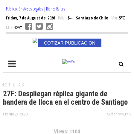
Publicación Avisos Legales
|
Bienes Raices
Friday, 7 de August del 2026
Dólar:
$--
Santiago de Chile
Min:
5℃
Max:
12℃
COTIZAR PUBLICACION
NOTICIAS
27F: Despliegan réplica gigante de
bandera de Iloca en el centro de Santiago
Febrero 27, 2020
Author: VIVEPAIS
Views: 1104