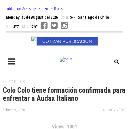
Publicación Avisos Legales
|
Bienes Raices
Monday, 10 de August del 2026
Dólar:
$--
Santiago de Chile
Min:
4℃
Max:
12℃
COTIZAR PUBLICACION
DEPORTES
Colo Colo tiene formación confirmada para
enfrentar a Audax Italiano
Febrero 9, 2020
Author: VIVEPAIS
Views: 1001