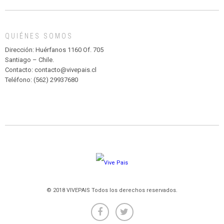
DE
MADAGASCAR
EN
EL
QUIÉNES SOMOS
PARQUE
HURATDO
Dirección: Huérfanos 1160 Of. 705
Santiago – Chile.
Contacto: contacto@vivepais.cl
Teléfono: (562) 29937680
© 2018 VIVEPAIS Todos los derechos reservados.