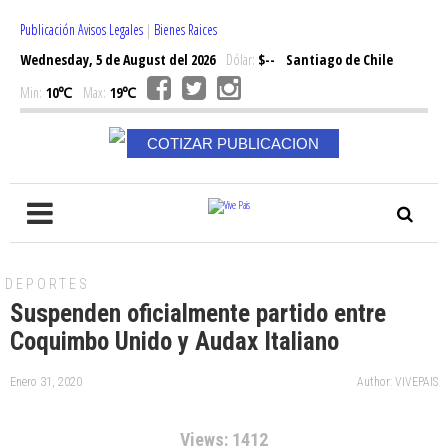
Publicación Avisos Legales
|
Bienes Raices
Wednesday, 5 de August del 2026
Dólar:
$--
Santiago de Chile
Min:
10℃
Max:
19℃
COTIZAR PUBLICACION
DEPORTES
Suspenden oficialmente partido entre
Coquimbo Unido y Audax Italiano
Enero 31, 2020
Author: VIVEPAIS
Views: 1412