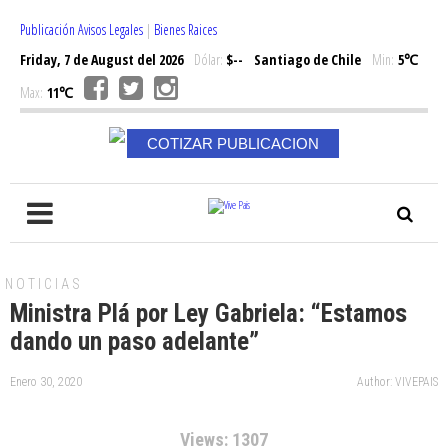
Publicación Avisos Legales
|
Bienes Raices
Friday, 7 de August del 2026
Dólar:
$--
Santiago de Chile
Min:
5℃
Max:
11℃
COTIZAR PUBLICACION
NOTICIAS
Ministra Plá por Ley Gabriela: “Estamos
dando un paso adelante”
Enero 30, 2020
Author: VIVEPAIS
Views: 1307