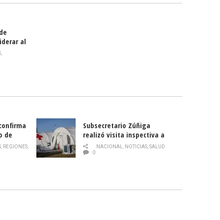
 de
iderar al
rlas?
S
,
 confirma
Subsecretario Zúñiga
o de
realizó visita inspectiva a
Hospital Modular Sótero del
S
,
REGIONES
,
NACIONAL
,
NOTICIAS
,
SALUD
Río
0