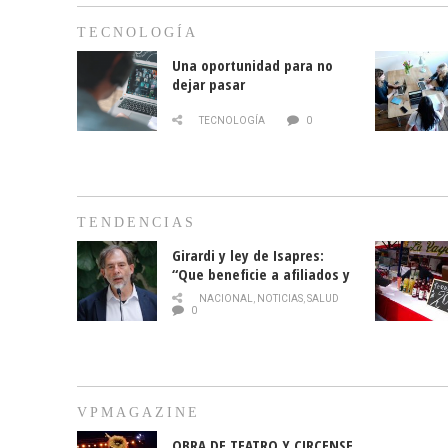
TECNOLOGÍA
Una oportunidad para no
dejar pasar
TECNOLOGÍA
0
TENDENCIAS
Girardi y ley de Isapres:
“Que beneficie a afiliados y
no legalice el abuso”
NACIONAL
,
NOTICIAS
,
SALUD
0
VPMAGAZINE
OBRA DE TEATRO Y CIRCENSE