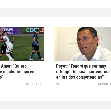
 Amor: “Quiero
Poyet: “Tendré que ser muy
e mucho tiempo en
inteligente para mantenernos
o”
en las dos competencias”
DEPORTES
DEPORT