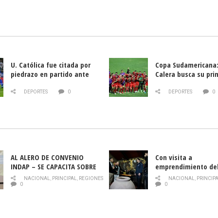
U. Católica fue citada por
Copa Sudamericana:
piedrazo en partido ante
Calera busca su pri
Deportes La Serena
triunfo ante Banfie
DEPORTES
0
DEPORTES
0
AL ALERO DE CONVENIO
Con visita a
INDAP – SE CAPACITA SOBRE
emprendimiento de
PLAGA DROSOPHILA SUZUKII
y llamado al rescate
NACIONAL
,
PRINCIPAL
,
REGIONES
NACIONAL
,
PRINCIP
historia campesina 
0
0
Nacional de INDAP 
la Semana del Turi