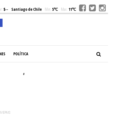
r:
$--
Santiago de Chile
Min:
5℃
Max:
11℃
NES
POLÍTICA
#
VIVEPAIS