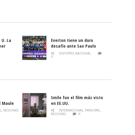
 U. La
Everton tiene un duro
mer
desafío ante Sao Paulo
ld
DEPORTES
,
NACIONAL
0
Smile fue el film más visto
l Maule
en EE.UU.
 de la
AL
,
REGIONES
INTERNACIONAL
,
PRINCIPAL
,
Director
REGIONES
0
celebra
smo