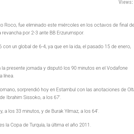
Views:
zo Roco, fue eliminado este miércoles en los octavos de final de
a revancha por 2-3 ante BB Erzurumspor.
6 con un global de 6-4, ya que en la ida, el pasado 15 de enero,
n la presente jornada y disputó los 90 minutos en el Vodafone
 línea.
 otomano, sorprendió hoy en Estambul con las anotaciones de Olt
de Ibrahim Sissoko, a los 67’.
, a los 33 minutos, y de Burak Yilmaz, a los 64’.
 la Copa de Turquía, la última el año 2011.