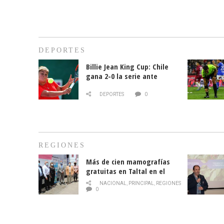
DEPORTES
Billie Jean King Cup: Chile
gana 2-0 la serie ante
Paraguay
DEPORTES
0
REGIONES
Más de cien mamografías
gratuitas en Taltal en el
mes de la prevención del
NACIONAL
,
PRINCIPAL
,
REGIONES
cáncer de mama
0