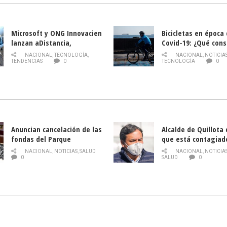
Microsoft y ONG Innovacien
Bicicletas en época
lanzan aDistancia,
Covid-19: ¿Qué cons
plataforma con cursos
momento de conduci
NACIONAL
,
TECNOLOGÍA
,
NACIONAL
,
NOTICIA
gratuitos online sobre
TENDENCIAS
0
TECNOLOGÍA
0
tecnología orientados a
emprendedores
Anuncian cancelación de las
Alcalde de Quillota
fondas del Parque
que está contagiad
O’Higgins debido al
COVID-19
NACIONAL
,
NOTICIAS
,
SALUD
NACIONAL
,
NOTICIA
coronavirus
0
SALUD
0