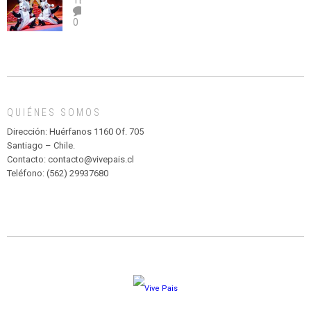
TEATRO
el
TEATRO
0
abuso”
Y
CIRCENSE
INFANTIL
DE
MADAGASCAR
EN
EL
QUIÉNES SOMOS
PARQUE
HURATDO
Dirección: Huérfanos 1160 Of. 705
Santiago – Chile.
Contacto: contacto@vivepais.cl
Teléfono: (562) 29937680