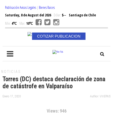
Publicación Avisos Legales
|
Bienes Raices
Saturday, 8 de August del 2026
Dólar:
$--
Santiago de Chile
Min:
4℃
Max:
10℃
COTIZAR PUBLICACION
NOTICIAS
Torres (DC) destaca declaración de zona
de catástrofe en Valparaíso
Enero 17, 2020
Author: VIVEPAIS
Views: 946