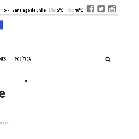
r:
$--
Santiago de Chile
Min:
5℃
Max:
10℃
NES
POLÍTICA
#
e
VIVEPAIS