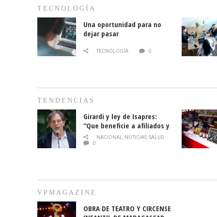
TECNOLOGÍA
Una oportunidad para no
dejar pasar
TECNOLOGÍA
0
TENDENCIAS
Girardi y ley de Isapres:
“Que beneficie a afiliados y
no legalice el abuso”
NACIONAL
,
NOTICIAS
,
SALUD
0
VPMAGAZINE
OBRA DE TEATRO Y CIRCENSE