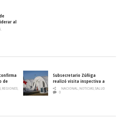
 de
iderar al
rlas?
S
,
 confirma
Subsecretario Zúñiga
o de
realizó visita inspectiva a
Hospital Modular Sótero del
S
,
REGIONES
,
NACIONAL
,
NOTICIAS
,
SALUD
Río
0