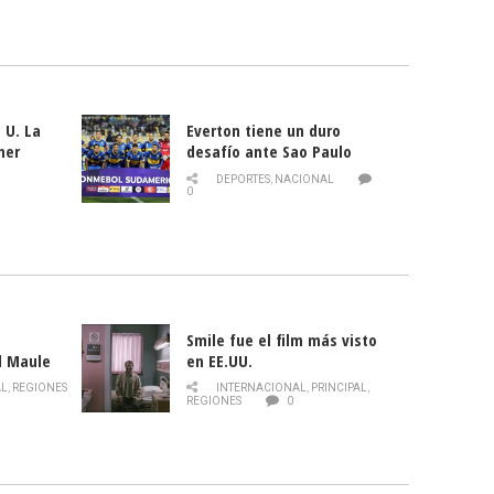
 U. La
Everton tiene un duro
mer
desafío ante Sao Paulo
ld
DEPORTES
,
NACIONAL
0
Smile fue el film más visto
l Maule
en EE.UU.
 de la
AL
,
REGIONES
INTERNACIONAL
,
PRINCIPAL
,
Director
REGIONES
0
celebra
smo