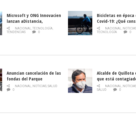
Microsoft y ONG Innovacien
Bicicletas en época
lanzan aDistancia,
Covid-19: ¿Qué cons
plataforma con cursos
momento de conduci
NACIONAL
,
TECNOLOGÍA
,
NACIONAL
,
NOTICIA
gratuitos online sobre
TENDENCIAS
0
TECNOLOGÍA
0
tecnología orientados a
emprendedores
Anuncian cancelación de las
Alcalde de Quillota
fondas del Parque
que está contagiad
O’Higgins debido al
COVID-19
NACIONAL
,
NOTICIAS
,
SALUD
NACIONAL
,
NOTICIA
coronavirus
0
SALUD
0