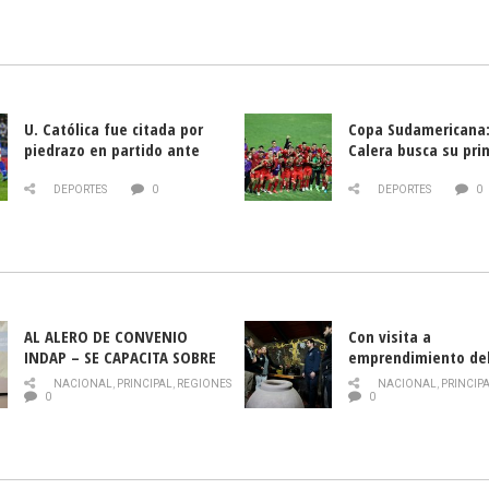
U. Católica fue citada por
Copa Sudamericana:
piedrazo en partido ante
Calera busca su pri
Deportes La Serena
triunfo ante Banfie
DEPORTES
0
DEPORTES
0
AL ALERO DE CONVENIO
Con visita a
INDAP – SE CAPACITA SOBRE
emprendimiento de
PLAGA DROSOPHILA SUZUKII
y llamado al rescate
NACIONAL
,
PRINCIPAL
,
REGIONES
NACIONAL
,
PRINCIP
historia campesina 
0
0
Nacional de INDAP 
la Semana del Turi