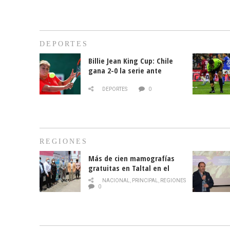
DEPORTES
Billie Jean King Cup: Chile
gana 2-0 la serie ante
Paraguay
DEPORTES
0
REGIONES
Más de cien mamografías
gratuitas en Taltal en el
mes de la prevención del
NACIONAL
,
PRINCIPAL
,
REGIONES
cáncer de mama
0