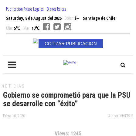
Publicación Avisos Legales
|
Bienes Raices
Saturday, 8 de August del 2026
Dólar:
$--
Santiago de Chile
Min:
5℃
Max:
10℃
COTIZAR PUBLICACION
NOTICIAS
Gobierno se comprometió para que la PSU
se desarrolle con “éxito”
Enero 10, 2020
Author: VIVEPAIS
Views: 1245