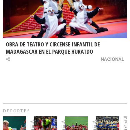
OBRA DE TEATRO Y CIRCENSE INFANTIL DE
MADAGASCAR EN EL PARQUE HURATDO
NACIONAL
DEPORTES
Billie
U.
Copa
Eve
DE
Jean
Católica
Sudamericana:
tie
DEPORTES
DEPORTES
DEPORTES
NA