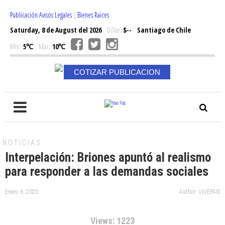
Publicación Avisos Legales
|
Bienes Raices
Saturday, 8 de August del 2026
Dólar:
$--
Santiago de Chile
Min:
5℃
Max:
10℃
COTIZAR PUBLICACION
NOTICIAS
Interpelación: Briones apuntó al realismo
para responder a las demandas sociales
Enero 9, 2020
Author: VIVEPAIS
Views: 1223