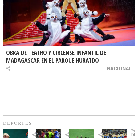
OBRA DE TEATRO Y CIRCENSE INFANTIL DE
MADAGASCAR EN EL PARQUE HURATDO
NACIONAL
DEPORTES
Billie
U.
Copa
Eve
DE