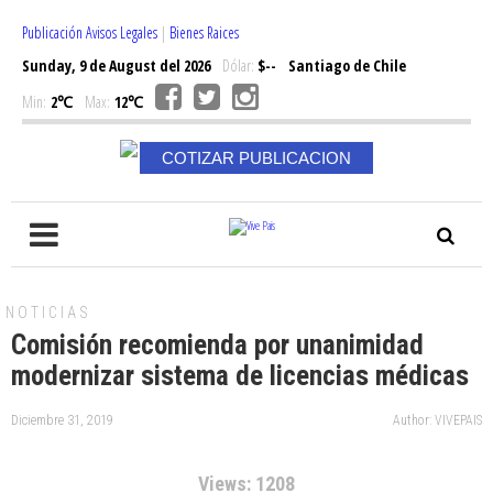
Publicación Avisos Legales
|
Bienes Raices
Sunday, 9 de August del 2026
Dólar:
$--
Santiago de Chile
Min:
2℃
Max:
12℃
COTIZAR PUBLICACION
NOTICIAS
Comisión recomienda por unanimidad
modernizar sistema de licencias médicas
Diciembre 31, 2019
Author: VIVEPAIS
Views: 1208